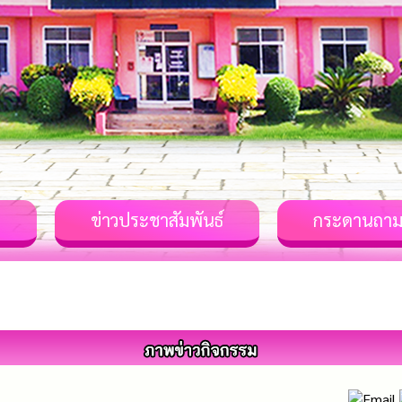
ม
ข่าวประชาสัมพันธ์
กระดานถาม