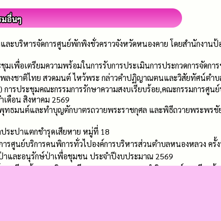
ละบริหารจัดการศูนย์พักพิงชั่วคราวจังหวัดหนองคาย โดยสำนักงาน
ชุมเพื่อเตรียมความพร้อมในการรับการประเมินการประกวดการจัดการ
งเพลงชาติไทย สวดมนต์ ไหว้พระ กล่าวคำปฏิญาณตนและวิสัยทัศน์ตำ
.) การประชุมคณะกรรมการรักษาความสงบเรียบร้อย,คณะกรรมการศูนย์ป
ะจำเดือน สิงหาคม 2569
ะพุทธมนต์และทำบุญตักบาตรถวายพระราชกุศล และพิธีถวายพระพรชั
ระปาแตกชำรุดเสียหาย หมู่ที่ 18
ศูนย์บริการคนพิการทั่วไปองค์การบริหารส่วนตำบลหนองหลวง ครั้งที
่าและอนุรักษ์ป่าเพื่อชุมชน ประจำปีงบประมาณ 2569
์การเรียนรู้เศรษฐกิจพอเพียง ตามแนวพระราชดำริ ณ ศูนย์การเรียนรู
 กู้ชีพ - กู้ภัย อบต.หนองหลวง ลงพื้นที่ฉีดพ่นหมอกควันกำจัดยุงลาย 