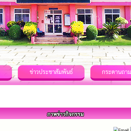
ม
ข่าวประชาสัมพันธ์
กระดานถาม